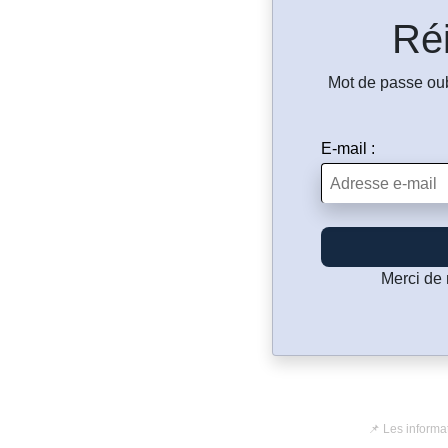
Réi
Mot de passe oub
E-mail :
Merci de 
📌 Les informa