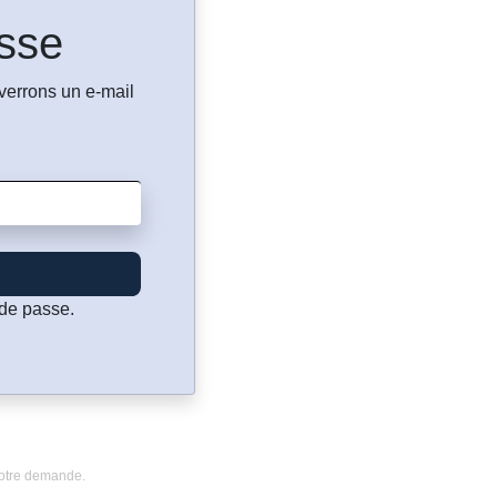
asse
verrons un e-mail
 de passe.
 votre demande.