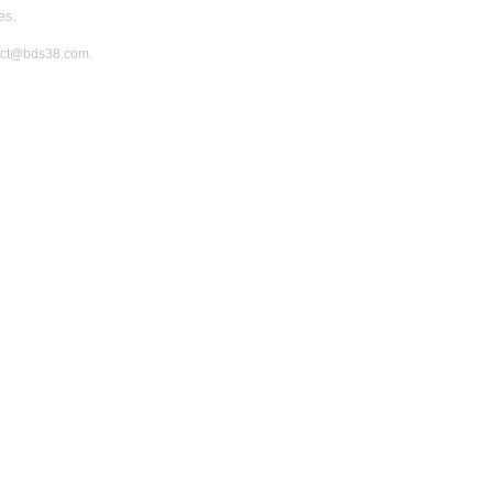
ues.
ntact@bds38.com.